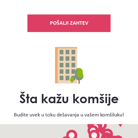
POŠALJI ZAHTEV
Šta kažu komšije
Budite uvek u toku dešavanja u vašem komšiluku!